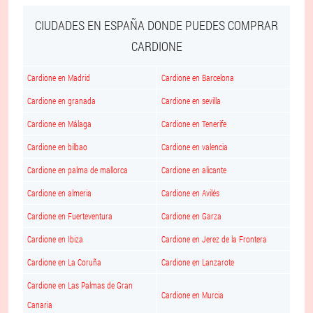
CIUDADES EN ESPAÑA DONDE PUEDES COMPRAR
CARDIONE
Cardione en Madrid
Cardione en Barcelona
Cardione en granada
Cardione en sevilla
Cardione en Málaga
Cardione en Tenerife
Cardione en bilbao
Cardione en valencia
Cardione en palma de mallorca
Cardione en alicante
Cardione en almeria
Cardione en Avilés
Cardione en Fuerteventura
Cardione en Garza
Cardione en Ibiza
Cardione en Jerez de la Frontera
Cardione en La Coruña
Cardione en Lanzarote
Cardione en Las Palmas de Gran
Cardione en Murcia
Canaria