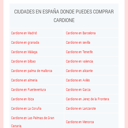
CIUDADES EN ESPAÑA DONDE PUEDES COMPRAR
CARDIONE
Cardione en Madrid
Cardione en Barcelona
Cardione en granada
Cardione en sevilla
Cardione en Málaga
Cardione en Tenerife
Cardione en bilbao
Cardione en valencia
Cardione en palma de mallorca
Cardione en alicante
Cardione en almeria
Cardione en Avilés
Cardione en Fuerteventura
Cardione en Garza
Cardione en Ibiza
Cardione en Jerez de la Frontera
Cardione en La Coruña
Cardione en Lanzarote
Cardione en Las Palmas de Gran
Cardione en Menorca
Canaria